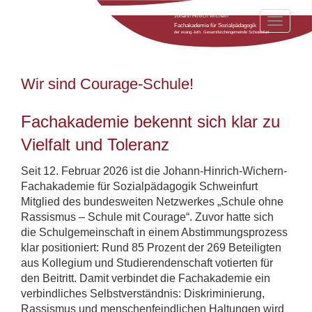
Johann Hinrich Wichern
Toggle
Fachakademie für Sozialpädagogik
der evang.-luth. Gesamtkirchengemeinde Schweinfurt
navigat
Wir sind Courage-Schule!
Fachakademie bekennt sich klar zu
Vielfalt und Toleranz
Seit 12. Februar 2026 ist die Johann-Hinrich-Wichern-
Fachakademie für Sozialpädagogik Schweinfurt
Mitglied des bundesweiten Netzwerkes „Schule ohne
Rassismus – Schule mit Courage“. Zuvor hatte sich
die Schulgemeinschaft in einem Abstimmungsprozess
klar positioniert: Rund 85 Prozent der 269 Beteiligten
aus Kollegium und Studierendenschaft votierten für
den Beitritt. Damit verbindet die Fachakademie ein
verbindliches Selbstverständnis: Diskriminierung,
Rassismus und menschenfeindlichen Haltungen wird